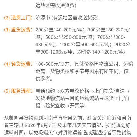
远地区需收提货费)
(2) 送货上门：
济源市 (偏远地区需收送货费)
(3) 重货运费：
200公里140-200元/吨；300公里180-220元/
吨；500公里250-300元/吨；700公里360-
430元/吨；1000公里500-600元/吨；2000公
里900-1200元/吨，均价约140-1200元/吨。
(4) 轻货运费：
100-500元/立方，具体价格因物流公司、运输
距离、货物类型和季节等因素有所不同，仅
供参考。
(5) 服务流程：
电话预约→双方电议价格→上门提货/自送→
发货地物流站→目的地物流站→送货上门/自
提→验货签收→开票等。
从蒙阴县发物流到河南省直辖县之前，建议关注临沂和河南
省直辖县 2026年8月7日 及未来几天天气情况，提前规划好
运输时间，以免极端天气对货物运输造成延迟或者导致货物