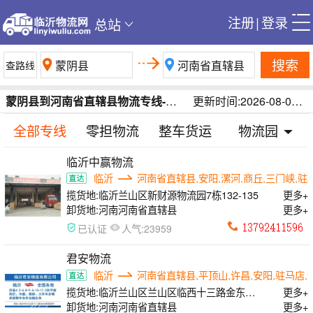
注册
|
登录
总站
搜索
蒙阴县到河南省直辖县物流专线-蒙阴县至河南省直辖县货运专线-临沂蒙阴县到河南省直辖县运输公司
更新时间:2026-08-07 06:46:51
全部专线
零担物流
整车货运
物流园
临沂中赢物流
临沂
河南省直辖县,安阳,漯河,商丘,三门峡,驻
揽货地:
临沂兰山区新财源物流园7栋132-135
更多+
卸货地:
河南河南省直辖县
更多+
人气:
已认证
23959
君安物流
临沂
河南省直辖县,平顶山,许昌,安阳,驻马店,
揽货地:
临沂兰山区兰山区临西十三路金东物
更多+
流园内
卸货地:
河南河南省直辖县
更多+