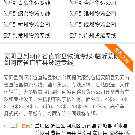
临沂到青岛货运专线
临沂到合肥货运公司
临沂到绍兴物流专线
临沂到温州物流公司
临沂到杭州物流公司
临沂到成都物流公司
临沂到常州物流专线
临沂到广州货运专线
蒙阴县到河南省直辖县物流专线-临沂蒙阴县
到河南省直辖县货运专线
蒙阴县到河南省直辖县物流公司提供服务包括蒙阴县到河南
省直辖县物流专线、整车货运、专线运输、仓储配送、大件
运输等；大多数蒙阴县到河南省直辖县货运公司具备自备车
队和专业设备；包括但不限于依维柯、面包车、4米2、6米
2、6米8、8米7、9米6、13米、13米75、17米5、高栏车、
厢式货车、平板车、冷藏车等不同规格车辆。
(1) 上门取货：
兰山区
罗庄区
河东区
沂南县
郯城县
沂水县
兰陵县
费县
平邑县
莒南县
蒙阴县
临沭县
(偏